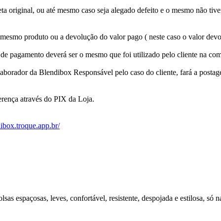
queta original, ou até mesmo caso seja alegado defeito e o mesmo não ti
 mesmo produto ou a devolução do valor pago ( neste caso o valor devolv
o de pagamento deverá ser o mesmo que foi utilizado pelo cliente na c
olaborador da Blendibox Responsável pelo caso do cliente, fará a post
ferença através do PIX da Loja.
dibox.troque.app.br/
lsas espaçosas, leves, confortável, resistente, despojada e estilosa, só